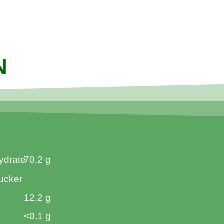
N
ydrate
70,2 g
ucker
12,2 g
<0,1 g