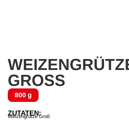
WEIZENGRÜTZ
GROSS
800 g
ZUTATEN:
Weizengrütze Groß