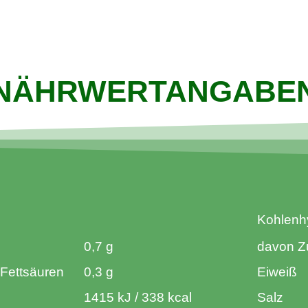
NÄHRWERTANGABE
Kohlenh
0,7 g
davon Z
 Fettsäuren
0,3 g
Eiweiß
1415 kJ / 338 kcal
Salz