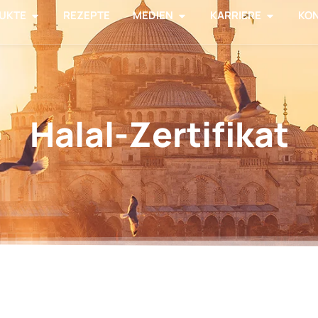
UKTE
REZEPTE
MEDIEN
KARRIERE
KO
Halal-Zertifikat