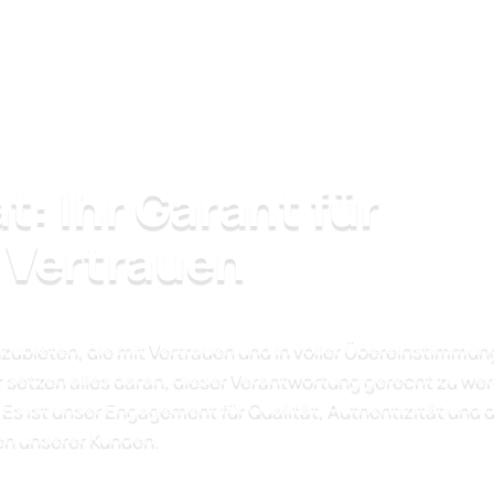
t: Ihr Garant für
 Vertrauen
nzubieten, die mit Vertrauen und in voller Übereinstimmun
 setzen alles daran, dieser Verantwortung gerecht zu we
e - Es ist unser Engagement für Qualität, Authentizität und 
en unserer Kunden.