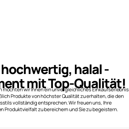
, hochwertig, halal -
ent mit Top-Qualität!
n möchten wir Ihnen ein unvergleichliches Einkaufserlebnis
eßlich Produkte von höchster Qualität zu erhalten, die den
tils vollständig entsprechen. Wir freuen uns, Ihre
 Produktvielfalt zu bereichern und Sie zu begeistern.