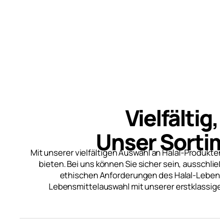
Vielfältig
Unser Sortim
Mit unserer vielfältigen Auswahl an Halal-Produkte
bieten. Bei uns können Sie sicher sein, ausschli
ethischen Anforderungen des Halal-Lebenss
Lebensmittelauswahl mit unserer erstklassigen