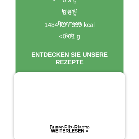
Eiweiß
6,6 g
Brennwert​
1484 kJ / 350 kcal
Salz
<0,01 g
ENTDECKEN SIE UNSERE
REZEPTE
Butter-Pilz-Risotto
WEITERLESEN »