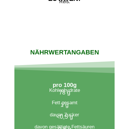
Reis.
NÄHRWERTANGABEN
pro 100g​
Kohlenhydrate
78 g
Fett gesamt
1 g
davon Zucker
<0,5 g
davon gesättigte Fettsäuren
0,5 g