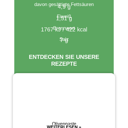
davon gesättigte Fettsäuren
4,9 g
Eiweiß
1,51 g
Brennwert​
1767 kJ / 422 kcal
Salz
7 g
ENTDECKEN SIE UNSERE
REZEPTE
Olivenpaste
WEITERLESEN »