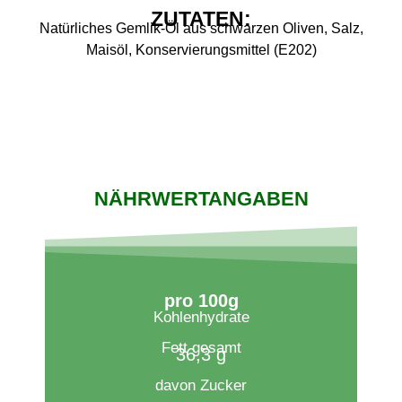
ZUTATEN:
Natürliches Gemlik-Öl aus schwarzen Oliven, Salz,
Maisöl, Konservierungsmittel (E202)
NÄHRWERTANGABEN
pro 100g​
Kohlenhydrate
Fett gesamt
36,3 g
davon Zucker