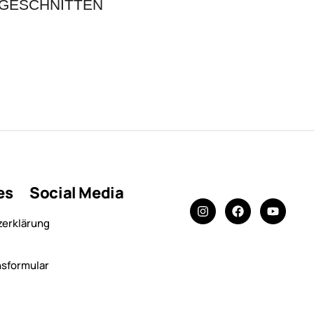
GESCHNITTEN
es
Social Media
zerklärung
sformular