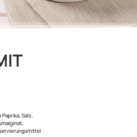
MIT
Paprika, Salz,
iumalginat,
servierungsmittel