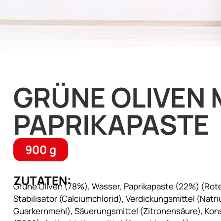
GRÜNE OLIVEN 
PAPRIKAPASTE
900 g
ZUTATEN:
Grüne Oliven (78%), Wasser, Paprikapaste (22%) (Rote 
Stabilisator (Calciumchlorid), Verdickungsmittel (Natr
Guarkernmehl), Säuerungsmittel (Zitronensäure), Kon