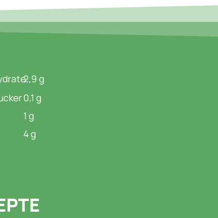
ydrate
2,9 g
ucker
0,1 g
1 g
4 g
EPTE