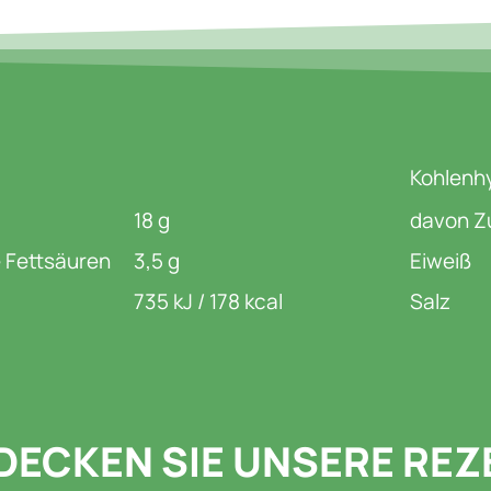
Kohlenh
18 g
davon Z
 Fettsäuren
3,5 g
Eiweiß
735 kJ / 178 kcal
Salz
DECKEN SIE UNSERE REZ