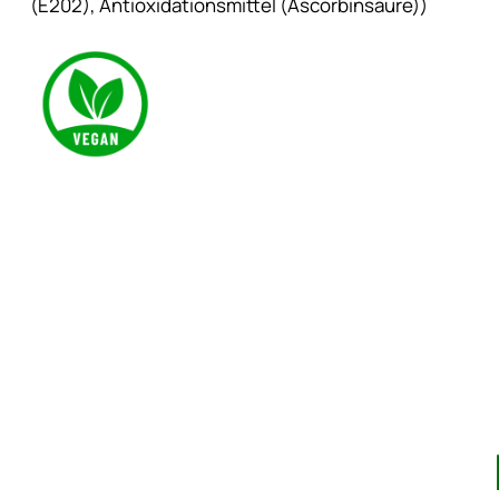
(E202), Antioxidationsmittel (Ascorbinsäure))