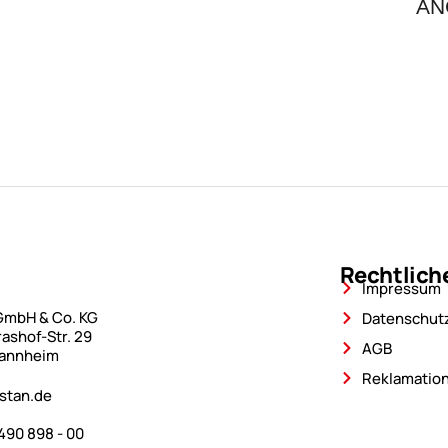
AN
Rechtlich
Impressum
E
GmbH & Co. KG
Datenschut
ashof-Str. 29
AGB
annheim
Reklamation
stan.de
490 898 - 00