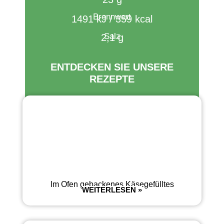
Brennwert​
1491 kJ / 359 kcal
Salz
2,1 g
ENTDECKEN SIE UNSERE
REZEPTE
Im Ofen gebackenes Käsegefülltes
WEITERLESEN »