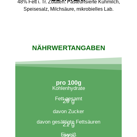
48% Fett i. Tr. Zutaten: Pasteurisierte Kuhmilch,
Speisesalz, Milchsäure, mikrobielles Lab.
NÄHRWERTANGABEN
pro 100g​
Kohlenhydrate
Fett gesamt
29 g
davon Zucker
davon gesättigte Fettsäuren
21 g
Eiweiß
23 g