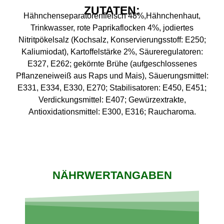
ZUTATEN:
Hähnchenseparatorenfleisch 48%,Hähnchenhaut,
Trinkwasser, rote Paprikaflocken 4%, jodiertes
Nitritpökelsalz (Kochsalz, Konservierungsstoff: E250;
Kaliumiodat), Kartoffelstärke 2%, Säureregulatoren:
E327, E262; gekörnte Brühe (aufgeschlossenes
Pflanzeneiweiß aus Raps und Mais), Säuerungsmittel:
E331, E334, E330, E270; Stabilisatoren: E450, E451;
Verdickungsmittel: E407; Gewürzextrakte,
Antioxidationsmittel: E300, E316; Raucharoma.
NÄHRWERTANGABEN