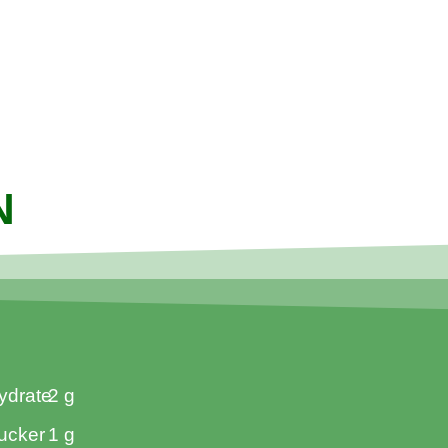
N
ydrate
2 g
ucker
1 g