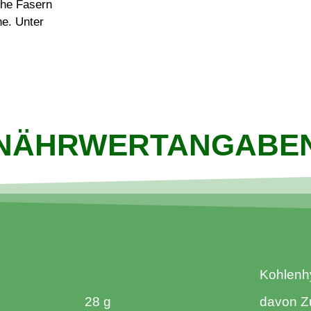
che Fasern
he. Unter
NÄHRWERTANGABE
Kohlenh
28 g
davon Z