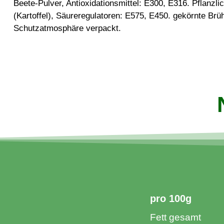
Beete-Pulver, Antioxidationsmittel: E300, E316. Pflanzli
(Kartoffel), Säureregulatoren: E575, E450. gekörnte Brü
Schutzatmosphäre verpackt.
pro 100g​
Fett gesamt