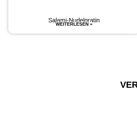
Salami-Nudelgratin
WEITERLESEN »
VE