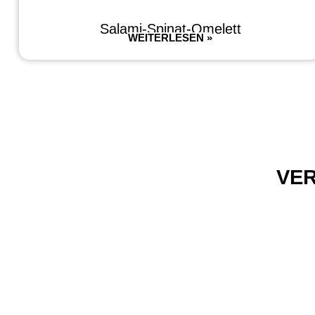
Salami-Spinat-Omelett
WEITERLESEN »
VE