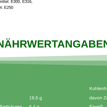
ittel: E300, E316,
l: E250
NÄHRWERTANGABE
Kohlenh
19,5 g
davon Z
 Fettsäuren
6,4 g
Eiweiß