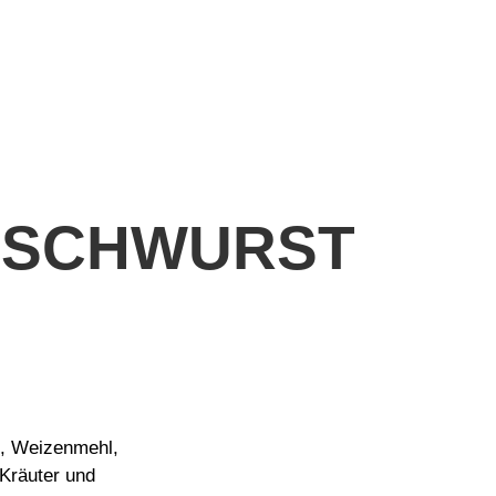
ISCHWURST
n, Weizenmehl,
 Kräuter und