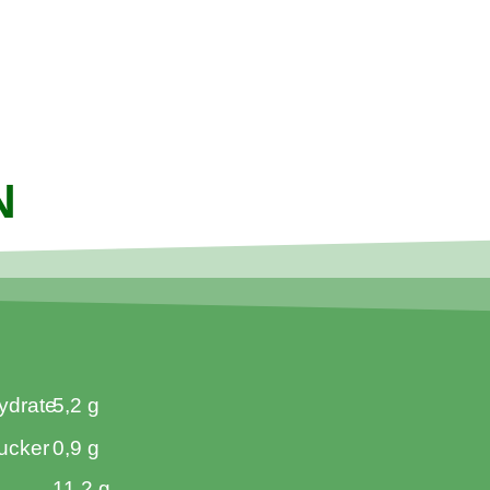
N
ydrate
5,2 g
ucker
0,9 g
11,2 g