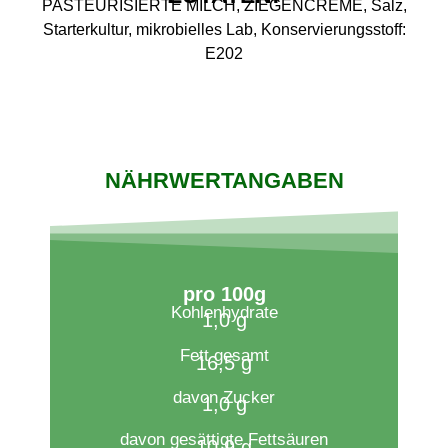
PASTEURISIERTE MILCH, ZIEGENCREME, Salz,
Starterkultur, mikrobielles Lab, Konservierungsstoff:
E202
NÄHRWERTANGABEN
pro 100g​
Kohlenhydrate
1,0 g
Fett gesamt
16,5 g
davon Zucker
1,0 g
davon gesättigte Fettsäuren
10,9 g