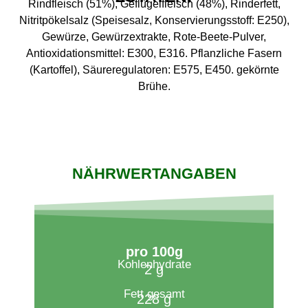
Rindfleisch (51%), Geflügelfleisch (48%), Rinderfett,
Nitritpökelsalz (Speisesalz, Konservierungsstoff: E250),
Gewürze, Gewürzextrakte, Rote-Beete-Pulver,
Antioxidationsmittel: E300, E316. Pflanzliche Fasern
(Kartoffel), Säureregulatoren: E575, E450. gekörnte
Brühe.
NÄHRWERTANGABEN
pro 100g​
Kohlenhydrate
2 g
Fett gesamt
228 g