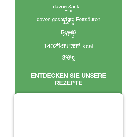
davon Zucker
1 g
davon gesättigte Fettsäuren
12 g
Eiweiß
20 g
Brennwert​
1402 kJ / 338 kcal
Salz
3,3 g
ENTDECKEN SIE UNSERE
REZEPTE