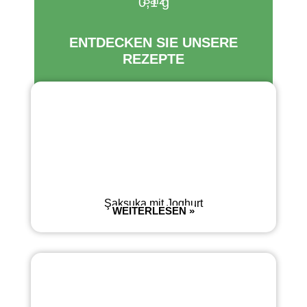
Salz
0,1 g
ENTDECKEN SIE UNSERE
REZEPTE
Şakşuka mit Joghurt
WEITERLESEN »