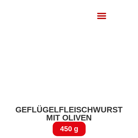
Über Uns
GEFLÜGELFLEISCHWURST
MIT OLIVEN
450 g