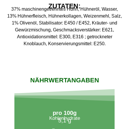
ZUTATEN:
37% maschinengetrenntes Huhn, Hühneröl, Wasser,
13% Hühnerfleisch, Hühnerkollagen, Weizenmehl, Salz,
1% Olivenöl, Stabilisator: E450 / E452, Kräuter- und
Gewürzmischung, Geschmacksverstärker: E621,
Antioxidationsmittel: E300, E316 ; getrockneter
Knoblauch, Konservierungsmittel: E250.
NÄHRWERTANGABEN
pro 100g​
Kohlenhydrate
5,1 g