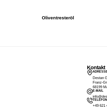
Oliventresteröl
Kontakt
ADRESS
Destan 
Franz-Gr
68199 M
E-MAIL
info@des
TELEFO
+49 621 