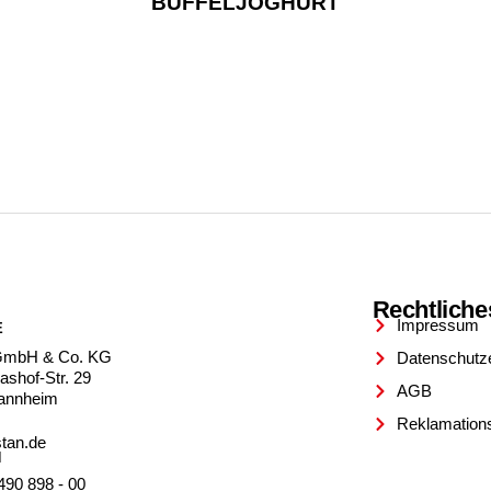
BÜFFELJOGHURT
Rechtliche
Impressum
E
GmbH & Co. KG
Datenschutz
ashof-Str. 29
AGB
annheim
Reklamation
tan.de
N
490 898 - 00