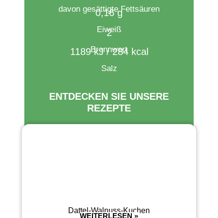
davon gesättigte Fettsäuren
0,16 g
Eiweiß
2
Brennwert​
1189 kJ / 284 kcal
Salz
ENTDECKEN SIE UNSERE
REZEPTE
Dattel-Walnuss-Kuchen
WEITERLESEN »