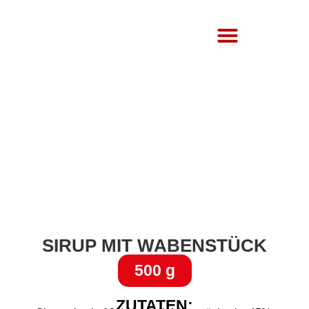
Über Uns
SIRUP MIT WABENSTÜCK
500 g
ZUTATEN: