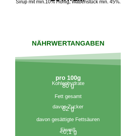
Sirup mit min.10% Honig, Wabenstück min. 45%.
NÄHRWERTANGABEN
pro 100g​
Kohlenhydrate
80 g
Fett gesamt
davon Zucker
62 g
davon gesättigte Fettsäuren
Eiweiß
<0,1 g