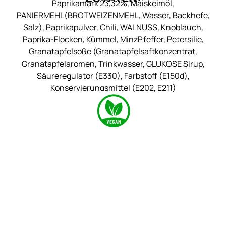
Paprikamark 23,32%, Maiskeimöl,
PANIERMEHL(BROTWEIZENMEHL, Wasser, Backhefe,
Salz), Paprikapulver, Chili, WALNUSS, Knoblauch,
Paprika-Flocken, Kümmel, MinzPfeffer, Petersilie,
Granatapfelsoße (Granatapfelsaftkonzentrat,
Granatapfelaromen, Trinkwasser, GLUKOSE Sirup,
Säureregulator (E330), Farbstoff (E150d),
Konservierungsmittel (E202, E211)