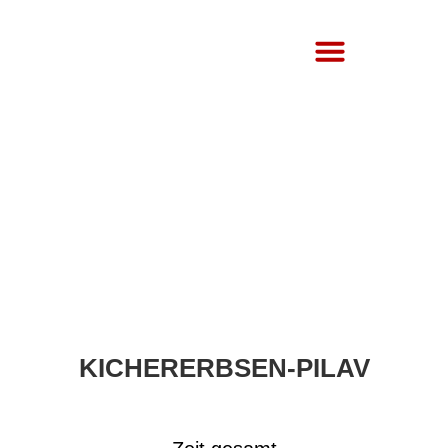
Über Uns
KICHERERBSEN-PILAV