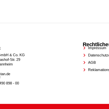
Rechtliche
Impressum
E
GmbH & Co. KG
Datenschutz
ashof-Str. 29
AGB
annheim
Reklamation
tan.de
N
490 898 - 00