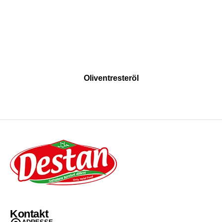
Oliventresteröl
Kontakt