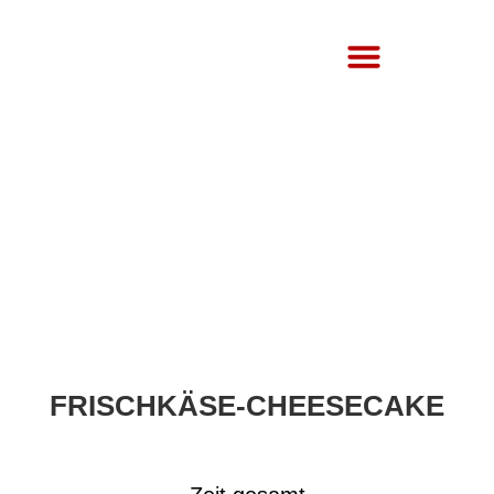
Über Uns
FRISCHKÄSE-CHEESECAKE